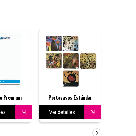
e Premium
Portavasos Estándar
Membret
les
Ver detalles
Ver deta