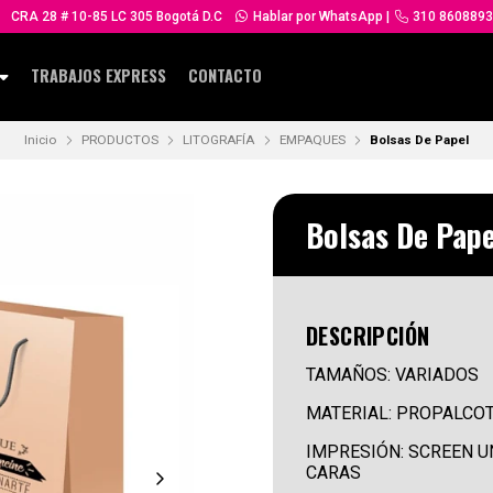
CRA 28 # 10-85 LC 305 Bogotá D.C
Hablar por WhatsApp
|
310 8608893
TRABAJOS EXPRESS
CONTACTO
Inicio
PRODUCTOS
LITOGRAFÍA
EMPAQUES
Bolsas De Papel
Bolsas De Pape
DESCRIPCIÓN
TAMAÑOS: VARIADOS
MATERIAL: PROPALCOTE
IMPRESIÓN: SCREEN UN
CARAS