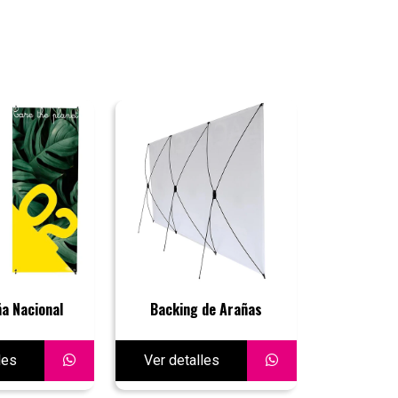
ña Nacional
Backing de Arañas
Roll up
les
Ver detalles
Ver deta