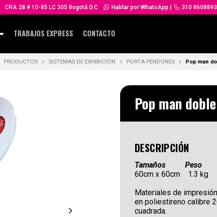
CRA 28 # 10-85 LC 305 Bogotá D.C
Hablar por WhatsApp
|
310 8608893
TRABAJOS EXPRESS
CONTACTO
PRODUCTOS
SISTEMAS DE EXHIBICIÓN
PORTA PENDONES
Pop man do
Pop man doble
DESCRIPCIÓN
Tamaños Peso
60cm x 60cm 1.3 kg
Materiales de impresión:
en poliestireno calibre 2
cuadrada.