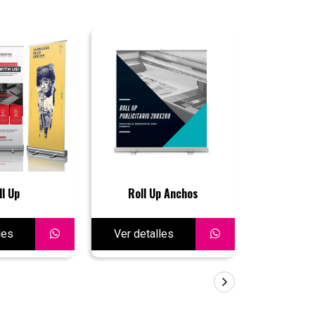
ll Up
Roll Up Anchos
T
les
Ver detalles
Ver deta