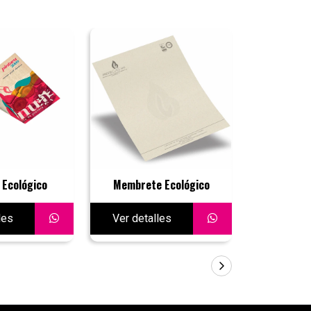
 Ecológico
Membrete Ecológico
Pl
les
Ver detalles
Ver deta