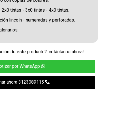
o con copias de colores.
x0 tintas - 3x0 tintas - 4x0 tintas.
ón lincoln - numeradas y perforadas.
lonarios.
ción de este producto?, cotáctanos ahora!
otizar por WhatsApp
mar ahora 3123089115