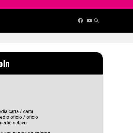
oln
dia carta / carta
edio oficio / oficio
 medio octavo