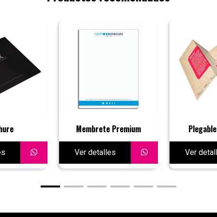
hure
Membrete Premium
Plegable
es
Ver detalles
Ver detal