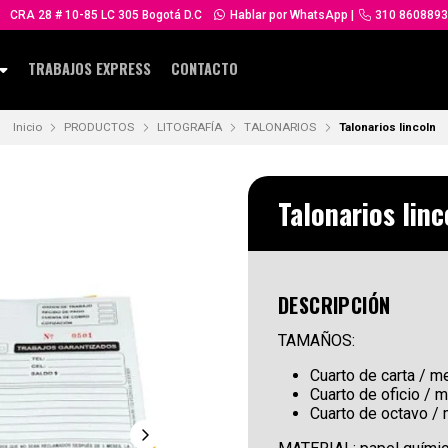
CRA 28 # 10-85 LC 305 Bogotá D.C
Hablar por WhatsApp
|
310 8608893
TRABAJOS EXPRESS
CONTACTO
Inicio
PRODUCTOS
LITOGRAFÍA
TALONARIOS
Talonarios lincoln
Talonarios linc
DESCRIPCIÓN
TAMAÑOS:
Cuarto de carta / me
Cuarto de oficio / m
Cuarto de octavo /