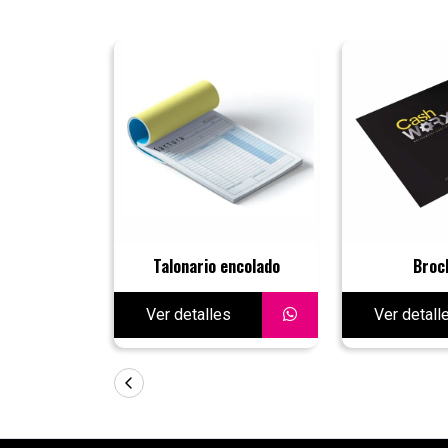
Talonario encolado
Broc
Ver detalles
Ver detall