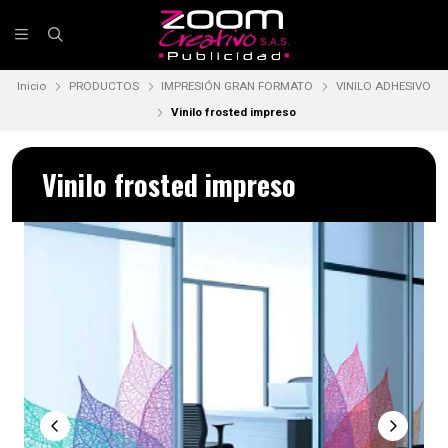
Inicio
PRODUCTOS
IMPRESIÓN GRAN FORMATO
VINILO ADHESIVO
Vinilo frosted impreso
Vinilo frosted impreso