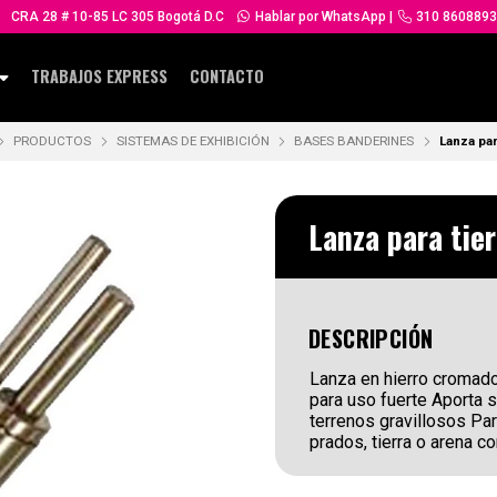
CRA 28 # 10-85 LC 305 Bogotá D.C
Hablar por WhatsApp
|
310 8608893
TRABAJOS EXPRESS
CONTACTO
PRODUCTOS
SISTEMAS DE EXHIBICIÓN
BASES BANDERINES
Lanza par
Lanza para tier
DESCRIPCIÓN
Lanza en hierro cromado
para uso fuerte Aporta s
terrenos gravillosos Pa
prados, tierra o arena c