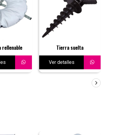
 rellenable
Tierra suelta
Base tanqu
les
Ver detalles
Ver deta