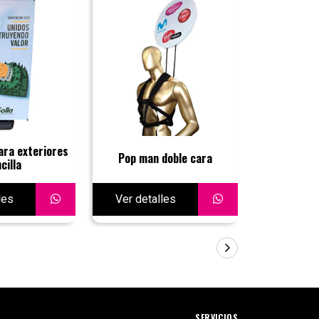
ara exteriores
Pop man doble cara
Tipo Ara
cilla
les
Ver detalles
Ver deta
SERVICIOS