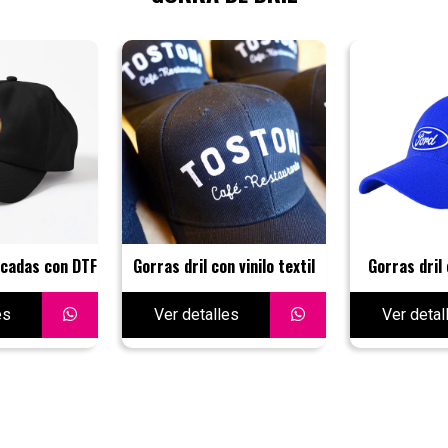
rcadas con DTF
Gorras dril con vinilo textil
Gorras dril
es
Ver detalles
Ver detal