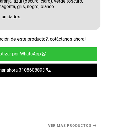
aranja, azul (oscuro, claro), verde (oscuro,
magenta, gris, negro, blanco
2 unidades.
ción de este producto?, cotáctanos ahora!
otizar por WhatsApp
mar ahora 3108608893
VER MÁS PRODUCTOS