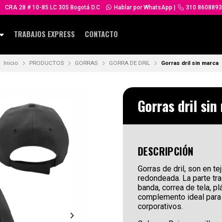
CRA 28 # 10-85 LC 305 Bogotá D.C
Hablar por WhatsApp
|
310 8608893
TRABAJOS EXPRESS
CONTACTO
Inicio
PRODUCTOS
GORRAS
GORRA DE DRIL
Gorras dril sin marca
Gorras dril sin
DESCRIPCIÓN
Gorras de dril, son en te
redondeada. La parte tra
banda, correa de tela, pl
complemento ideal para
corporativos.