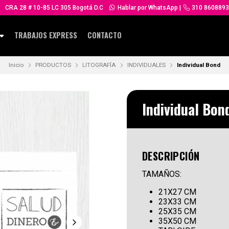
CRA 28 # 10-85 LC 305 Bogotá D.C
Hablar por WhatsApp
|
310 8608893
TRABAJOS EXPRESS
CONTACTO
Inicio
PRODUCTOS
LITOGRAFÍA
INDIVIDUALES
Individual Bond
Individual Bon
DESCRIPCIÓN
TAMAÑOS:
21X27 CM
23X33 CM
25X35 CM
35X50 CM