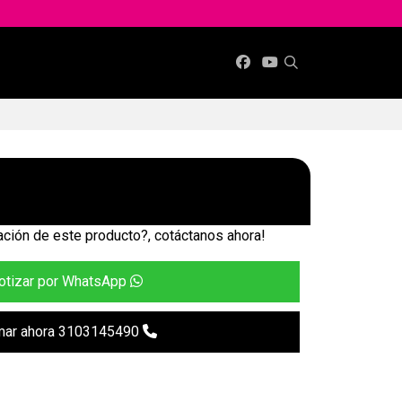
ción de este producto?, cotáctanos ahora!
otizar por WhatsApp
mar ahora 3103145490