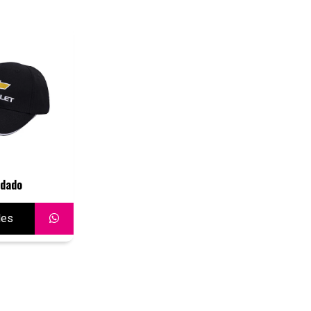
dado
les