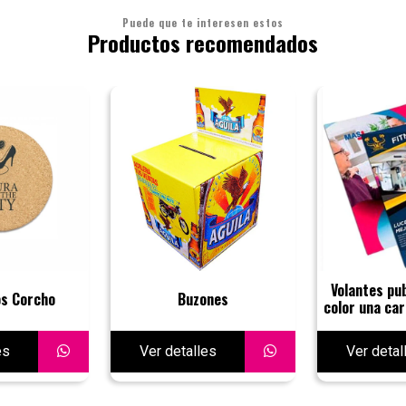
Puede que te interesen estos
Productos recomendados
Volantes pub
s Corcho
Buzones
color una ca
es
Ver detalles
Ver detal