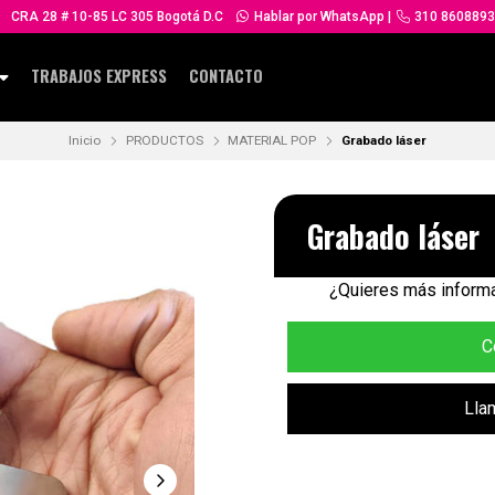
CRA 28 # 10-85 LC 305 Bogotá D.C
Hablar por WhatsApp
|
310 8608893
TRABAJOS EXPRESS
CONTACTO
Inicio
PRODUCTOS
MATERIAL POP
Grabado láser
Grabado láser
¿Quieres más informa
C
Lla