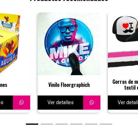
Gorras de ma
nes
Vinilo Floorgraphich
textil
es
Ver detalles
Ver detal