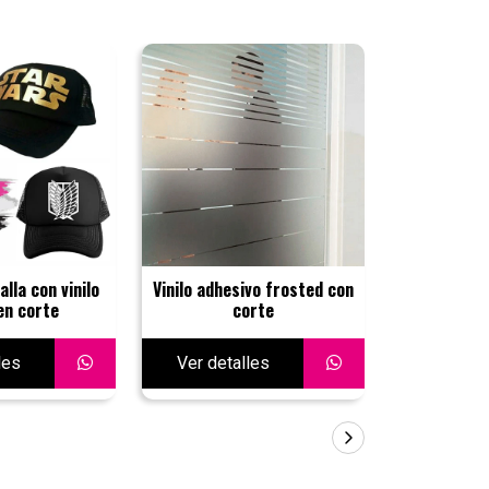
lla con vinilo
Vinilo adhesivo frosted con
Gorras dril 
 en corte
corte
les
Ver detalles
Ver deta