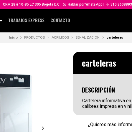
CRA 28 # 10-85 LC 305 Bogotá D.C
Hablar por WhatsApp
|
310 8608893
TRABAJOS EXPRESS
CONTACTO
Inicio
PRODUCTOS
ACRILICOS
SEÑALIZACIÓN
carteleras
carteleras
DESCRIPCIÓN
Cartelera informativa en
calibres impresa en vini
¿Quieres más informa