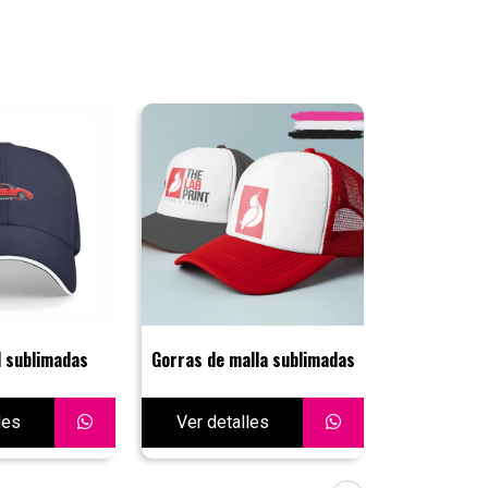
l sublimadas
Gorras de malla sublimadas
Banne
les
Ver detalles
Ver deta