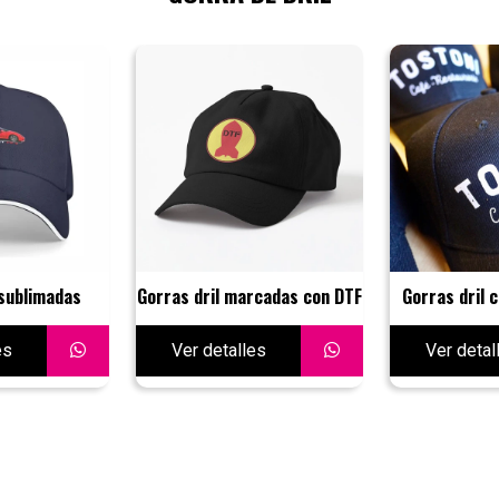
 sublimadas
Gorras dril marcadas con DTF
Gorras dril c
es
Ver detalles
Ver detal