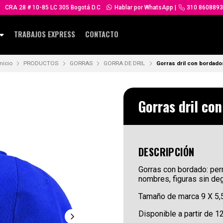
CRA 28 # 10-85 LC 305 Bogotá D.C
Hablar por WhatsApp
|
310 8608893
TRABAJOS EXPRESS
CONTACTO
Inicio
PRODUCTOS
GORRAS
GORRA DE DRIL
Gorras dril con bordado
Gorras dril co
DESCRIPCIÓN
Gorras con bordado: perm
nombres, figuras sin de
Tamaño de marca 9 X 5,
Disponible a partir de 1