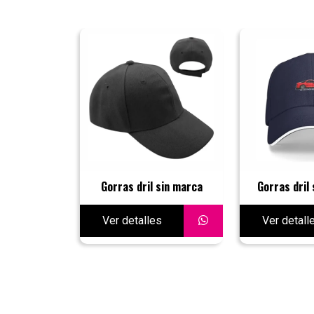
Gorras dril sin marca
Gorras dril
Ver detalles
Ver detall