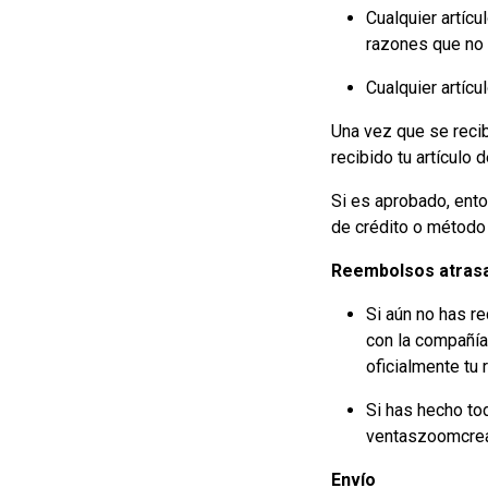
Cualquier artícu
razones que no 
Cualquier artíc
Una vez que se recib
recibido tu artículo
Si es aprobado, ento
de crédito o método 
Reembolsos atrasad
Si aún no has re
con la compañía
oficialmente tu
Si has hecho to
ventaszoomcrea
Envío