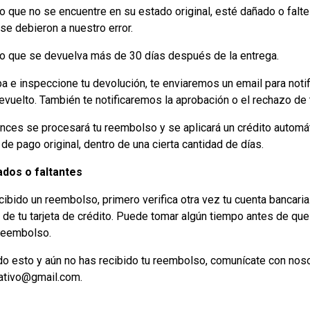
lo que no se encuentre en su estado original, esté dañado o falte
se debieron a nuestro error.
ulo que se devuelva más de 30 días después de la entrega.
a e inspeccione tu devolución, te enviaremos un email para noti
 devuelto. También te notificaremos la aprobación o el rechazo de
nces se procesará tu reembolso y se aplicará un crédito automát
de pago original, dentro de una cierta cantidad de días.
os ​​o faltantes
cibido un reembolso, primero verifica otra vez tu cuenta bancari
 de tu tarjeta de crédito. Puede tomar algún tiempo antes de que
 reembolso.
do esto y aún no has recibido tu reembolso, comunícate con noso
tivo@gmail.com.