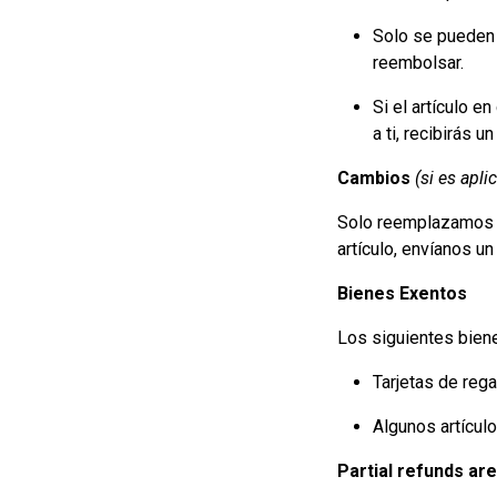
Solo se pueden 
reembolsar.
Si el artículo 
a ti, recibirás u
Cambios
(si es apli
Solo reemplazamos l
artículo, envíanos u
Bienes Exentos
Los siguientes bien
Tarjetas de regal
Algunos artícul
Partial refunds ar