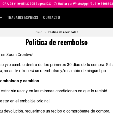
CRA 28 # 10-85 LC 305 Bogotá D.C
Hablar por WhatsApp
|
310 8608893
TRABAJOS EXPRESS
CONTACTO
Inicio
Politica de reembolso
Politica de reembolso
r en Zoom Creativo!
 y/o cambio dentro de los primeros 30 días de tu compra. Si ha
, no se te ofrecerá un reembolso y/o cambio de ningún tipo.
reembolsos y cambios
 estar sin usar y en las mismas condiciones en que lo recibió.
 estar en el embalaje original.
tu devolución, requerimos un recibo o comprobante de compra.